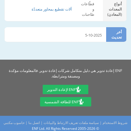
أنواع
قطّاعات
المعدات
و
آلات تقطيع بمحاور متعددّة
(المعادن)
طاحنات
أخر
5-10-2025
تحديث
ENF إعادة تدوير هي دليل متكامل شركات إعادة تدوير. فالمعلومات مؤكدة
ومصنفة ومترابطة.
ENF لإعادة التدوير
ENF للطاقة الشمسية
شروط الاستخدام
|
سياسة ملفات تعريف الارتباط والبيانات
|
اتصل بنا
|
حاسوب مكتبي
© 2005-2026 ENF Ltd. All Rights Reserved