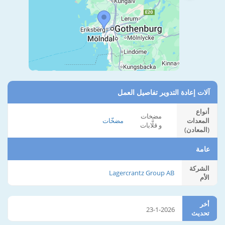
آلات إعادة التدوير تفاصيل العمل
أنواع
مضخات
المعدات
مضخّات
و قلَّابات
(المعادن)
عامة
الشركة
Lagercrantz Group AB
الأم
أخر
23-1-2026
تحديث