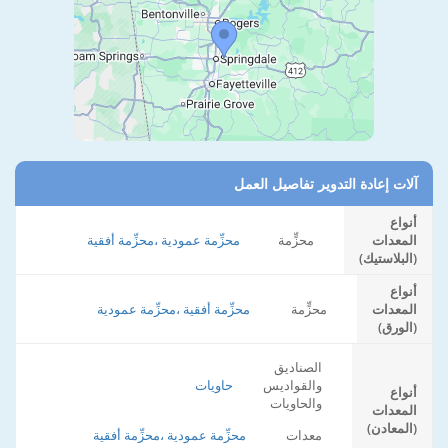
آلات إعادة التدوير تفاصيل العمل
أنواع
المعدات
محزٍّمة
محزِّمة عمودية ،محزِّمة أفقية
(البلاستيك)
أنواع
المعدات
محزٍّمة
محزِّمة أفقية ،محزِّمة عمودية
(الورق)
الصناديق
والقواديس
حاويات
أنواع
والحاويات
المعدات
(المعادن)
معدات
محزِّمة عمودية ،محزِّمة أفقية