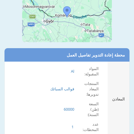
محطة إعادة التدوير تفاصيل العمل
المواد
Al
المقبولة:
المنتجات
المعاد
قوالب السبائك
تدويرها:
المعادن
السعة
(طن/
60000
السنة):
عدد
1
المحطات: