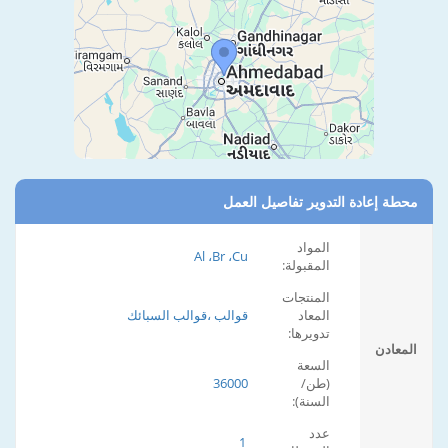
محطة إعادة التدوير تفاصيل العمل
المواد
Al ،Br ،Cu
المقبولة:
المنتجات
المعاد
قوالب ،قوالب السبائك
تدويرها:
المعادن
السعة
(طن/
36000
السنة):
عدد
1