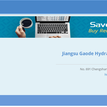
Jiangsu Gaode Hydra
No. 691 Chengshan 
h