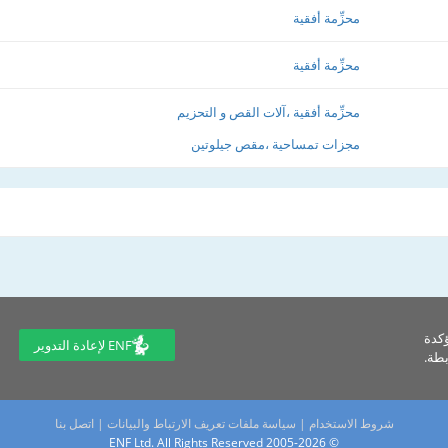
محزِّمة أفقية
محزِّمة أفقية
محزِّمة أفقية ،آلات القص و التحزيم
مجزات تمساحية ،مقص جيلوتين
ؤكدة
ENF لإعادة التدوير
طة.
شروط الاستخدام
|
سياسة ملفات تعريف الارتباط والبيانات
|
اتصل بنا
© 2005-2026 ENF Ltd. All Rights Reserved