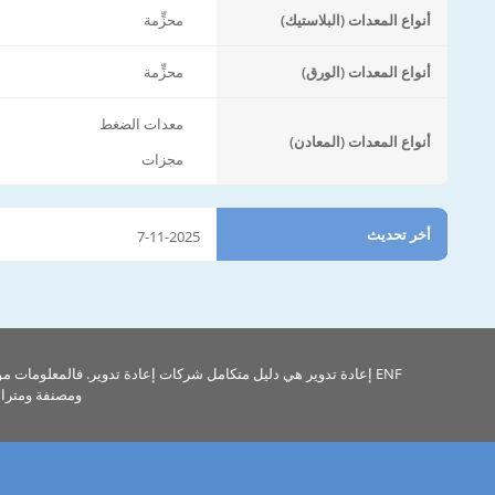
أنواع المعدات (البلاستيك)
محزٍّمة
أنواع المعدات (الورق)
محزٍّمة
معدات الضغط
أنواع المعدات (المعادن)
مجزات
أخر تحديث
7-11-2025
ENF إعادة تدوير هي دليل متكامل شركات إعادة تدوير. فالمعلومات م
ومصنفة ومتراب