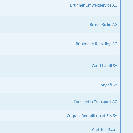
Brunner Umweltservice AG
Bruno Röllin AG
Bühlmann Recycling AG
Cand-Landi SA
Congefi SA
Constantin Transport AG
Coquoz Démolition et Fils SA
Cretrirec S.a.r.l