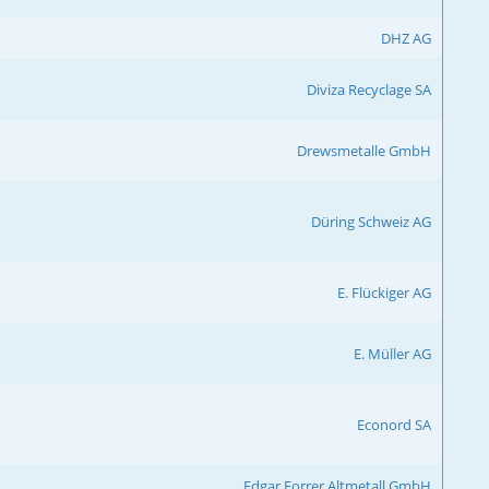
DHZ AG
Diviza Recyclage SA
Drewsmetalle GmbH
Düring Schweiz AG
E. Flückiger AG
E. Müller AG
Econord SA
Edgar Forrer Altmetall GmbH