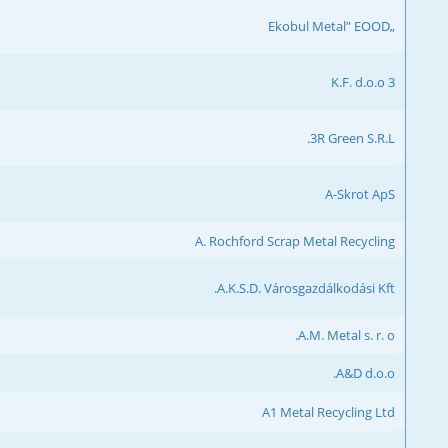
„Ekobul Metal” EOOD
3 K.F. d.o.o
3R Green S.R.L.
A-Skrot ApS
A. Rochford Scrap Metal Recycling
A.K.S.D. Városgazdálkodási Kft.
A.M. Metal s. r. o.
A&D d.o.o.
A1 Metal Recycling Ltd