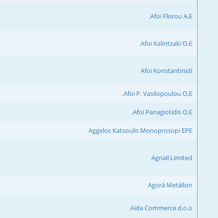
Afoi Florou A.E.
Afoi Kalintzaki O.E.
Afoi Konstantinidi
Afoi P. Vasilopoulou O.E.
Afoi Panagiotidis O.E.
Aggelos Katsoulis Monoprosopi EPE
Agnail Limited
Agorá Metállon
Aida Commerce d.o.o.