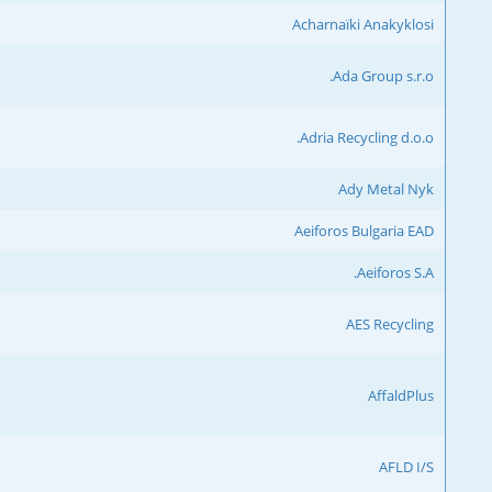
Acharnaïki Anakyklosi
Ada Group s.r.o.
Adria Recycling d.o.o.
Ady Metal Nyk
Aeiforos Bulgaria EAD
Aeiforos S.A.
AES Recycling
AffaldPlus
AFLD I/S