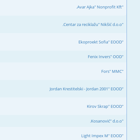
"Avar Ajka" Nonprofit Kft.
"Centar za reciklažu" Nikšić d.o.o.
"Ekoproekt Sofia" EOOD
"Fenix Invers" OOD
"Fors" MMC
"Jordan Krestitelski - Jordan 2001" EOOD
"Kirov Skrap" EOOD
"Kosanović" d.o.o.
"Light Impex M" EOOD