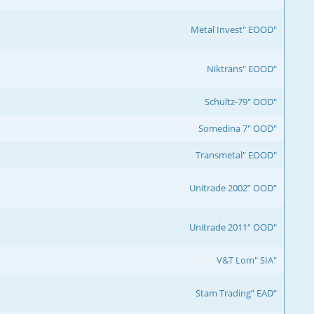
"Metal Invest" EOOD
"Niktrans" EOOD
"Schultz-79" OOD
"Somedina 7" OOD
"Transmetal" EOOD
"Unitrade 2002” OOD
"Unitrade 2011“ OOD
"V&T Lom" SIA
“Stam Trading” EAD