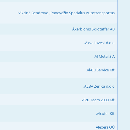
Akcinė Bendrovė „Panevėžio Specialus Autotransportas“
Åkerbloms Skrotaffär AB
Akva Invest d.o.o.
Al Metal S.A.
Al-Cu Service Kft.
ALBA Zenica d.o.o.
Alcu Team 2000 Kft.
Alcufer Kft.
Alexers OÜ