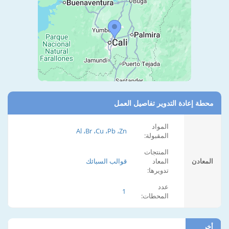
محطة إعادة التدوير تفاصيل العمل
المواد
Al ،Br ،Cu ،Pb ،Zn
المقبولة:
المنتجات
المعادن
المعاد
قوالب السبائك
تدويرها:
عدد
1
المحطات:
أخر