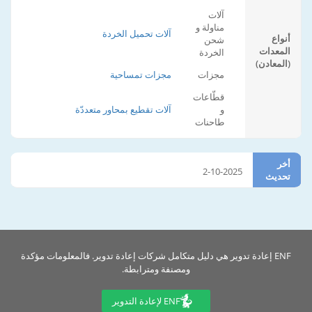
آلات
مناولة و
آلات تحميل الخردة
أنواع
شحن
المعدات
الخردة
(المعادن)
مجزات
مجزات تمساحية
قطّاعات
و
آلات تقطيع بمحاور متعددّة
طاحنات
أخر
2-10-2025
تحديث
ENF إعادة تدوير هي دليل متكامل شركات إعادة تدوير. فالمعلومات مؤكدة
ومصنفة ومترابطة.
ENF لإعادة التدوير