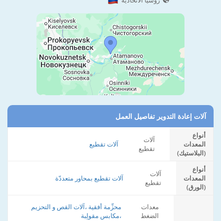
روسيا الاتحادية
آلات إعادة التدوير تفاصيل العمل
أنواع
آلات
المعدات
آلات تقطيع
تقطيع
(البلاستيك)
أنواع
آلات
المعدات
آلات تقطيع بمحاور متعددّة
تقطيع
(الورق)
معدات
محزِّمة أفقية ،آلات القص و التحزيم
الضغط
،مكابس مقولِبة