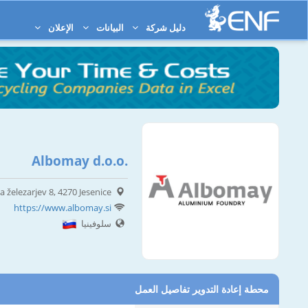
دليل شركة
البيانات
الإعلان
Albomay d.o.o.
a železarjev 8, 4270 Jesenice
https://www.albomay.si
سلوفينيا
محطة إعادة التدوير تفاصيل العمل