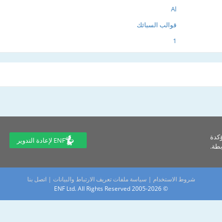
Al
قوالب السبائك
1
ؤكدة
ENF لإعادة التدوير
طة.
شروط الاستخدام
|
سياسة ملفات تعريف الارتباط والبيانات
|
اتصل بنا
© 2005-2026 ENF Ltd. All Rights Reserved